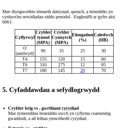
Mae rhyngweithio triniaeth datrysiad, quench, a heneiddio yn
cynhyrchu newidiadau eiddo penodol . Enghraifft ar gyfer aloi
6061:
Cryfder
Cryfder
Elongation
Caledwch
Cyflyrwyf
tynnol
Cynnyrch
(%)
(HB)
(MPA)
(MPA)
O
90
35
25
30
(anelwyd)
T4
155
120
15
60
T6
310
275
12
95
T7
180
145
20
70
5. Cyfaddawdau a sefydlogrwydd
Cryfder brig vs . gwrthiant cyrydiad
Mae tymereddau heneiddio uwch yn cyflymu coarsening
gwaddodi, a all leihau ymwrthedd cyrydiad .