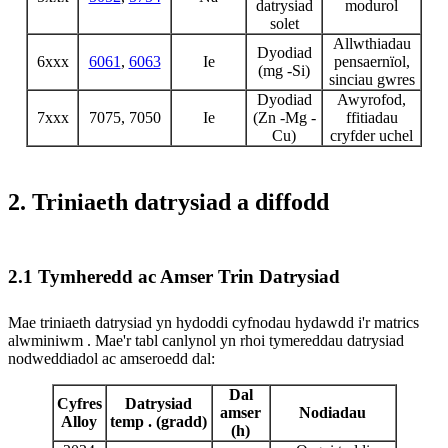
datrysiad
modurol
solet
Allwthiadau
Dyodiad
6xxx
6061
,
6063
Ie
pensaernïol,
(mg -Si)
sinciau gwres
Dyodiad
Awyrofod,
7xxx
7075, 7050
Ie
(Zn -Mg -
ffitiadau
Cu)
cryfder uchel
2. Triniaeth datrysiad a diffodd
2.1 Tymheredd ac Amser Trin Datrysiad
Mae triniaeth datrysiad yn hydoddi cyfnodau hydawdd i'r matrics
alwminiwm . Mae'r tabl canlynol yn rhoi tymereddau datrysiad
nodweddiadol ac amseroedd dal:
Dal
Cyfres
Datrysiad
amser
Nodiadau
Alloy
temp . (gradd)
(h)