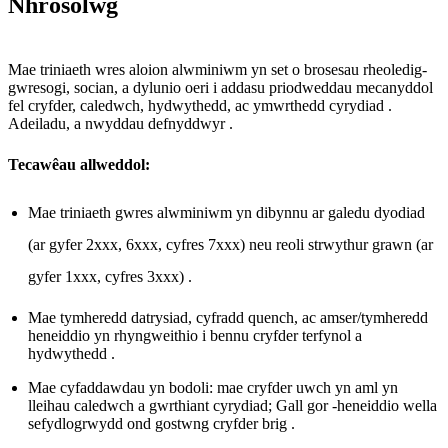
Nhrosolwg
Mae triniaeth wres aloion alwminiwm yn set o brosesau rheoledig-
gwresogi, socian, a dylunio oeri i addasu priodweddau mecanyddol
fel cryfder, caledwch, hydwythedd, ac ymwrthedd cyrydiad .
Adeiladu, a nwyddau defnyddwyr .
Tecawêau allweddol:
Mae triniaeth gwres alwminiwm yn dibynnu ar galedu dyodiad
(ar gyfer 2xxx, 6xxx, cyfres 7xxx) neu reoli strwythur grawn (ar
gyfer 1xxx, cyfres 3xxx) .
Mae tymheredd datrysiad, cyfradd quench, ac amser/tymheredd
heneiddio yn rhyngweithio i bennu cryfder terfynol a
hydwythedd .
Mae cyfaddawdau yn bodoli: mae cryfder uwch yn aml yn
lleihau caledwch a gwrthiant cyrydiad; Gall gor -heneiddio wella
sefydlogrwydd ond gostwng cryfder brig .