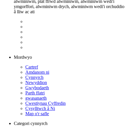
alwminiwm, plât ffrwd alwminiwm, alwminiwm wedi'i
ymgorffori, alwminiwm drych, alwminiwm wedi'i orchuddio
â lliw ac ati
Mordwyo
Cartref
Amdanom ni
Cynnyrch
Newyddion
Gwybodaeth
Parth ffatri
gwasanaeth
Cwestiynau Cyffredin
Cysylltwch â Ni
Map o'r safle
Categori cynnyrch