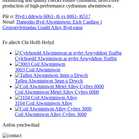
monitoring and quality checks ensure consistent, defect‑free
production of high‑performance cydrannau alwminiwm .
Pâr o:
Pryd i ddewis 6061- t6 vs 6061- t651?
Nesaf:
Datgodio Byd Alwminiwm: Eich Canllaw i
Groesgyfeiriadau Gradd Alloy Byd-eang
Fe allech Chi Hoffi Hefyd
Cylchoedd Alwminiwm ar gyfer Arwyddion Traffig
3003 Coil Alwminiwm
Taflen Alwminiwm 3mm o Drwch
Coil Alwminiwm Metel Alloy Cyfres 6000
3104 Coil Alwminiwm Alloy
Coil Alwminiwm Alloy Cyfres 3000
Anfon ymchwiliad