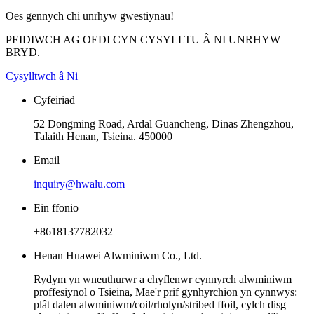
Oes gennych chi unrhyw gwestiynau!
PEIDIWCH AG OEDI CYN CYSYLLTU Â NI UNRHYW
BRYD.
Cysylltwch â Ni
Cyfeiriad
52 Dongming Road, Ardal Guancheng, Dinas Zhengzhou,
Talaith Henan, Tsieina. 450000
Email
inquiry@hwalu.com
Ein ffonio
+8618137782032
Henan Huawei Alwminiwm Co., Ltd.
Rydym yn wneuthurwr a chyflenwr cynnyrch alwminiwm
proffesiynol o Tsieina, Mae'r prif gynhyrchion yn cynnwys:
plât dalen alwminiwm/coil/rholyn/stribed ffoil, cylch disg