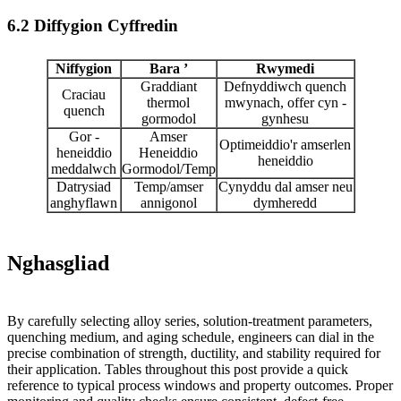
6.2 Diffygion Cyffredin
Niffygion
Bara ’
Rwymedi
Graddiant
Defnyddiwch quench
Craciau
thermol
mwynach, offer cyn -
quench
gormodol
gynhesu
Gor -
Amser
Optimeiddio'r amserlen
heneiddio
Heneiddio
heneiddio
meddalwch
Gormodol/Temp
Datrysiad
Temp/amser
Cynyddu dal amser neu
anghyflawn
annigonol
dymheredd
Nghasgliad
By carefully selecting alloy series, solution‑treatment parameters,
quenching medium, and aging schedule, engineers can dial in the
precise combination of strength, ductility, and stability required for
their application. Tables throughout this post provide a quick
reference to typical process windows and property outcomes. Proper