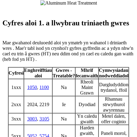
Cyfres aloi 1. a llwybrau triniaeth gwres
Mae gwahanol deuluoedd aloi yn ymateb yn wahanol i driniaeth
wres . Mae'r tabl isod yn crynhoi'r gyfres gyffredin ac a ydyn nhw'n
cael eu trin â gwres (HT) neu ddim ond yn cael eu caledu gan waith
(heb fod yn HT) .
Enghreifftiau
Gwres -
Mhrif
Cymwysiadau
Cyfresi
aloi
Treatable?
fecanwaith
nodweddiadol
Rheoli
Dargludyddion
1xxx
1050
,
1100
Na
Maint
trydanol, ffoil
Grawn
Rhannau
2xxx
2024, 2219
Ie
Dyodiad
strwythurol
awyrennau
Yn caledu
Metel dalen,
3xxx
3003
,
3105
Na
gwaith
offer coginio
Harden
gwaith,
Paneli morol,
5xxx
5052
,
5754
Na