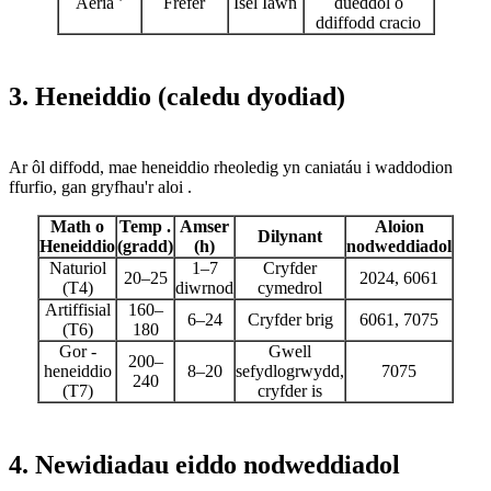
Aeria ’
Frefer
Isel Iawn
dueddol o
ddiffodd cracio
3. Heneiddio (caledu dyodiad)
Ar ôl diffodd, mae heneiddio rheoledig yn caniatáu i waddodion
ffurfio, gan gryfhau'r aloi .
Math o
Temp .
Amser
Aloion
Dilynant
Heneiddio
(gradd)
(h)
nodweddiadol
Naturiol
1–7
Cryfder
20–25
2024, 6061
(T4)
diwrnod
cymedrol
Artiffisial
160–
6–24
Cryfder brig
6061, 7075
(T6)
180
Gor -
Gwell
200–
heneiddio
8–20
sefydlogrwydd,
7075
240
(T7)
cryfder is
4. Newidiadau eiddo nodweddiadol