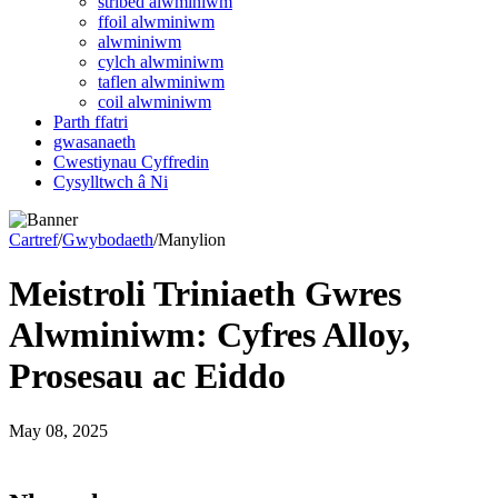
stribed alwminiwm
ffoil alwminiwm
alwminiwm
cylch alwminiwm
taflen alwminiwm
coil alwminiwm
Parth ffatri
gwasanaeth
Cwestiynau Cyffredin
Cysylltwch â Ni
Cartref
/
Gwybodaeth
/
Manylion
Meistroli Triniaeth Gwres
Alwminiwm: Cyfres Alloy,
Prosesau ac Eiddo
May 08, 2025