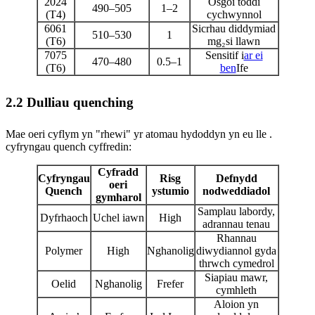
2024
Osgoi toddi
490–505
1–2
(T4)
cychwynnol
6061
Sicrhau diddymiad
510–530
1
(T6)
mg₂si llawn
7075
Sensitif i
ar ei
470–480
0.5–1
(T6)
ben
Ife
2.2 Dulliau quenching
Mae oeri cyflym yn "rhewi" yr atomau hydoddyn yn eu lle .
cyfryngau quench cyffredin:
Cyfradd
Cyfryngau
Risg
Defnydd
oeri
Quench
ystumio
nodweddiadol
gymharol
Samplau labordy,
Dyfrhaoch
Uchel iawn
High
adrannau tenau
Rhannau
Polymer
High
Nghanolig
diwydiannol gyda
thrwch cymedrol
Siapiau mawr,
Oelid
Nghanolig
Frefer
cymhleth
Aloion yn