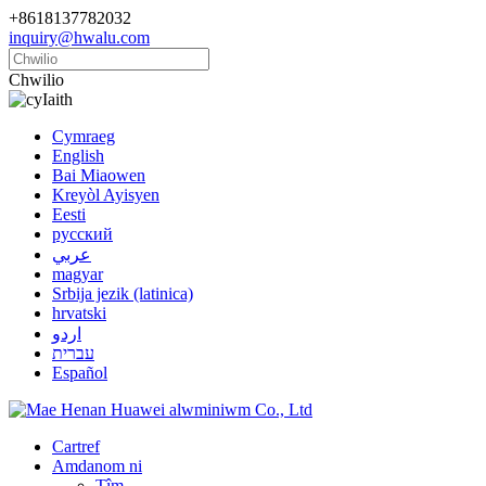
+8618137782032
inquiry@hwalu.com
Chwilio
Iaith
Cymraeg
English
Bai Miaowen
Kreyòl Ayisyen
Eesti
русский
عربي
magyar
Srbija jezik (latinica)
hrvatski
اردو
עברית
Español
Cartref
Amdanom ni
Tîm