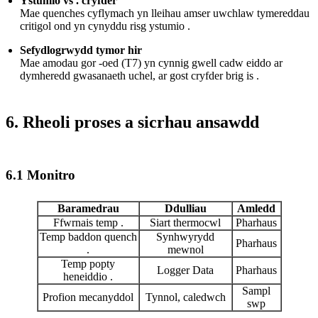
Ystumio vs . cryfder
Mae quenches cyflymach yn lleihau amser uwchlaw tymereddau
critigol ond yn cynyddu risg ystumio .
Sefydlogrwydd tymor hir
Mae amodau gor -oed (T7) yn cynnig gwell cadw eiddo ar
dymheredd gwasanaeth uchel, ar gost cryfder brig is .
6. Rheoli proses a sicrhau ansawdd
6.1 Monitro
Baramedrau
Ddulliau
Amledd
Ffwrnais temp .
Siart thermocwl
Pharhaus
Temp baddon quench
Synhwyrydd
Pharhaus
.
mewnol
Temp popty
Logger Data
Pharhaus
heneiddio .
Sampl
Profion mecanyddol
Tynnol, caledwch
swp