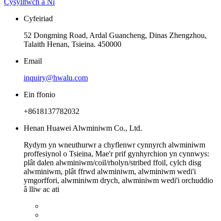
Cysylltwch â Ni
Cyfeiriad
52 Dongming Road, Ardal Guancheng, Dinas Zhengzhou,
Talaith Henan, Tsieina. 450000
Email
inquiry@hwalu.com
Ein ffonio
+8618137782032
Henan Huawei Alwminiwm Co., Ltd.
Rydym yn wneuthurwr a chyflenwr cynnyrch alwminiwm
proffesiynol o Tsieina, Mae'r prif gynhyrchion yn cynnwys:
plât dalen alwminiwm/coil/rholyn/stribed ffoil, cylch disg
alwminiwm, plât ffrwd alwminiwm, alwminiwm wedi'i
ymgorffori, alwminiwm drych, alwminiwm wedi'i orchuddio
â lliw ac ati