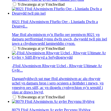
Ychwanegu at yr Ymchwiliad
8021 Ffoil Alwminiwm Ffurfio Oer - Lluniadu Dwfn a
Deunyd...
Mae ffoil alwminiwm sy'n ffurfio oer premiwm 8021 yn
darparu perfformiad tynnu dwfn uwch, dwysedd twll pin isel
iawn a chydnawsedd lamineiddio cyson.
Ychwanegu at yr Ymchwiliad
-Ffoil Alwminiwm Rhwystr Uchel - Rhwystr Ultimate Ar
Gyfe...
Darganfyddwch sut mae ffoil alwminiwm ac alu rhwystr
uchel yn darparu bron i sero ocsigen a lleithder i mewn, yn
ymestyn oes silff, ac yn diogelu cynhyrchion sy'n sensitif i
olau ar draws bwyd,
Ychwanegu at yr Ymchwiliad
8079 Ffoil Alwminiwm Ar gyfer Pecynnu Hyblyg