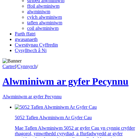
stribed alwminiwm
ffoil alwminiwm
alwminiwm
cylch alwminiwm
taflen alwminiwm
coil alwminiwm
Parth ffatri
gwasanaeth
Cwestiynau Cyffredin
Cysylltwch â Ni
Cartref
/
Cynnyrch
/
Alwminiwm ar gyfer Pecynnu
Alwminiwm ar gyfer Pecynnu
5052 Taflen Alwminiwm Ar Gyfer Cau
Mae Taflen Alwminiwm 5052 ar gyfer Cau yn cynnig cryfder
rhagorol, ymwrthedd cyrydiad, a ffurfadwyedd ar gyfer