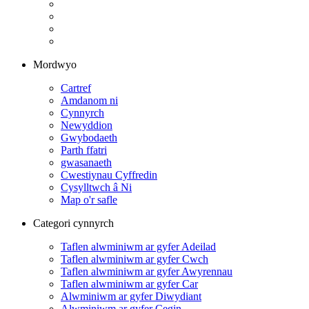
Mordwyo
Cartref
Amdanom ni
Cynnyrch
Newyddion
Gwybodaeth
Parth ffatri
gwasanaeth
Cwestiynau Cyffredin
Cysylltwch â Ni
Map o'r safle
Categori cynnyrch
Taflen alwminiwm ar gyfer Adeilad
Taflen alwminiwm ar gyfer Cwch
Taflen alwminiwm ar gyfer Awyrennau
Taflen alwminiwm ar gyfer Car
Alwminiwm ar gyfer Diwydiant
Alwminiwm ar gyfer Cegin