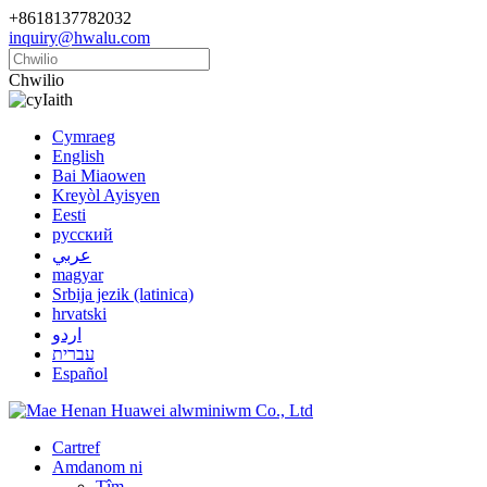
+8618137782032
inquiry@hwalu.com
Chwilio
Iaith
Cymraeg
English
Bai Miaowen
Kreyòl Ayisyen
Eesti
русский
عربي
magyar
Srbija jezik (latinica)
hrvatski
اردو
עברית
Español
Cartref
Amdanom ni
Tîm