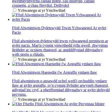
gweithgynhyrchu capiau poteli, cau diodydd, capiau
cosmetig, a chau fferyllol. Delfrydol
Ychwanegu at yr Ymchwiliad
Ffoil Alwminiwm Dyletswydd Trwm Ychwanegol Ar gyfer
Pacio
Ffoil alwminiwm dyletswydd trwm ychwanegol premiwm ar
gyfer pacio. Mae'n cynnig ymwrthedd tyllu gwell, rhwystrau
lleithder ac ocsigen rhagorol, ac amddiffyniad dibynadwy
wrth storio a chludo.
Ychwanegu at yr Ymchwiliad
Ffoil Alwminiwm Haenedig i'w Argraffu ymlaen llaw
Ffoil alwminiwm o ansawdd uchel wedi'i orchuddio ymlaen
llaw ar gyfer argraffu, sy'n cynnig llyfnder arwyneb rhagorol,
adlyniad inc cryf, a pherfformiad dibynadwy ar gyfer defnydd
pecynnu.
Ychwanegu at yr Ymchwiliad