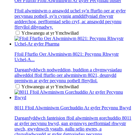
Oer Ffurfio Ffoil Alwminiwm Ar gyfer Pecynnau blister
Ffoil alwminiwm o ansawdd uchel sy'n ffurfio oer ar gyfer
pecynnau pothell, sy'n cynnig amddiffyniad rhwystr
ardderchog, perfformiad selio cryf, ac ansawdd pecynnu
fferyllol dibynadwy.
Ychwanegu at yr Ymchwiliad
Ffoil Ffurfio Oer Alwminiwm 8021: Pecynnu Rhwystr
Uchel-A...
Darganfyddwch nodweddion, buddion a chymwysiadau
allweddol ffoil ffurfio oer alwminiwm 8021, deunydd
premiwm ar gyfer pecynnu pothell fferyllol.
Ychwanegu at yr Ymchwiliad
8011 Ffoil Alwminiwm Gorchuddio Ar gyfer Pecynnu Bwyd
Darganfyddwch fanteision ffoil alwminiwm gorchuddio 8011
ar gyfer pecynnu bwyd, gan gynnwys perfformiad rhwystr
uwch, gwydnwch ysgafn, gallu selio gwres, a
chynaliadwyedd ar gyfer datrysiadau pecynnu