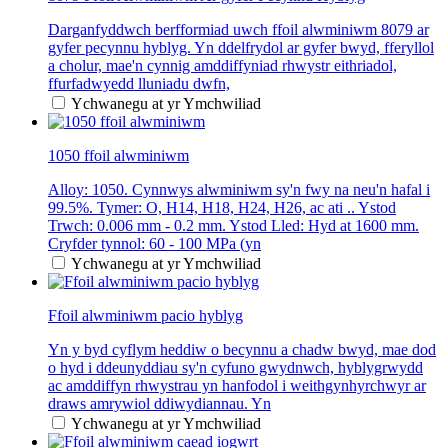
Darganfyddwch berfformiad uwch ffoil alwminiwm 8079 ar
gyfer pecynnu hyblyg. Yn ddelfrydol ar gyfer bwyd, fferyllol
a cholur, mae'n cynnig amddiffyniad rhwystr eithriadol,
ffurfadwyedd lluniadu dwfn,
Ychwanegu at yr Ymchwiliad
1050 ffoil alwminiwm
Alloy: 1050. Cynnwys alwminiwm sy'n fwy na neu'n hafal i
99.5%. Tymer: O, H14, H18, H24, H26, ac ati .. Ystod
Trwch: 0.006 mm - 0.2 mm. Ystod Lled: Hyd at 1600 mm.
Cryfder tynnol: 60 - 100 MPa (yn
Ychwanegu at yr Ymchwiliad
Ffoil alwminiwm pacio hyblyg
Yn y byd cyflym heddiw o becynnu a chadw bwyd, mae dod
o hyd i ddeunyddiau sy'n cyfuno gwydnwch, hyblygrwydd
ac amddiffyn rhwystrau yn hanfodol i weithgynhyrchwyr ar
draws amrywiol ddiwydiannau. Yn
Ychwanegu at yr Ymchwiliad