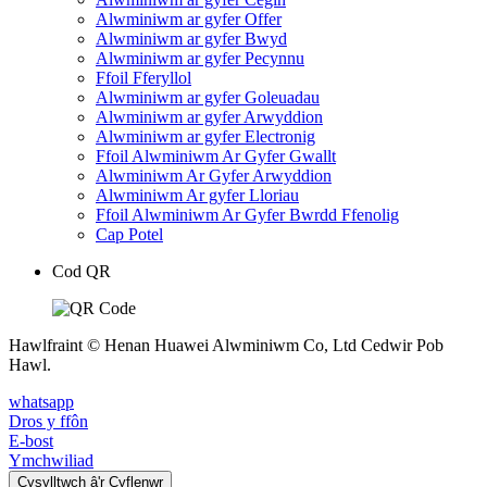
Alwminiwm ar gyfer Offer
Alwminiwm ar gyfer Bwyd
Alwminiwm ar gyfer Pecynnu
Ffoil Fferyllol
Alwminiwm ar gyfer Goleuadau
Alwminiwm ar gyfer Arwyddion
Alwminiwm ar gyfer Electronig
Ffoil Alwminiwm Ar Gyfer Gwallt
Alwminiwm Ar Gyfer Arwyddion
Alwminiwm Ar gyfer Lloriau
Ffoil Alwminiwm Ar Gyfer Bwrdd Ffenolig
Cap Potel
Cod QR
Hawlfraint © Henan Huawei Alwminiwm Co, Ltd Cedwir Pob
Hawl.
whatsapp
Dros y ffôn
E-bost
Ymchwiliad
Cysylltwch â'r Cyflenwr