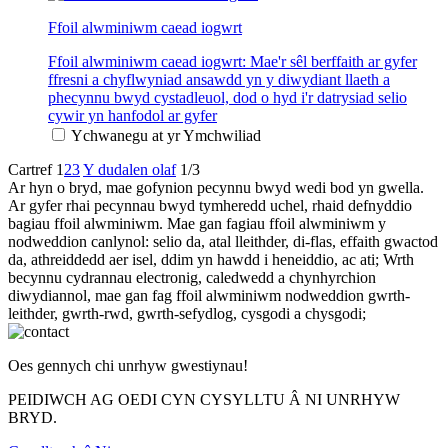
Ffoil alwminiwm caead iogwrt
Ffoil alwminiwm caead iogwrt: Mae'r sêl berffaith ar gyfer
ffresni a chyflwyniad ansawdd yn y diwydiant llaeth a
phecynnu bwyd cystadleuol, dod o hyd i'r datrysiad selio
cywir yn hanfodol ar gyfer
Ychwanegu at yr Ymchwiliad
Cartref
1
2
3
Y dudalen olaf
1/3
Ar hyn o bryd, mae gofynion pecynnu bwyd wedi bod yn gwella.
Ar gyfer rhai pecynnau bwyd tymheredd uchel, rhaid defnyddio
bagiau ffoil alwminiwm. Mae gan fagiau ffoil alwminiwm y
nodweddion canlynol: selio da, atal lleithder, di-flas, effaith gwactod
da, athreiddedd aer isel, ddim yn hawdd i heneiddio, ac ati; Wrth
becynnu cydrannau electronig, caledwedd a chynhyrchion
diwydiannol, mae gan fag ffoil alwminiwm nodweddion gwrth-
leithder, gwrth-rwd, gwrth-sefydlog, cysgodi a chysgodi;
Oes gennych chi unrhyw gwestiynau!
PEIDIWCH AG OEDI CYN CYSYLLTU Â NI UNRHYW
BRYD.